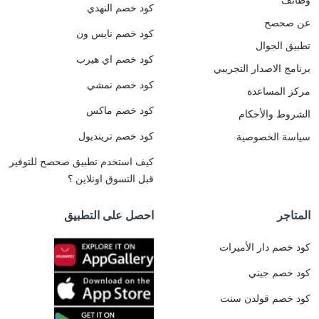
بتاريخ
كود خصم النهدي
21
عن صحصح
كود خصم نايس ون
يونيو
تطبيق الجوال
في
كود خصم اي هيرب
تمام
برنامج الاصدار التجريبي
الساعة
كود خصم نمشي
مركز المساعدة
7
مساء
كود خصم ماكس
الشروط والأحكام
بتوقيت
السعودية
كود خصم ترينديول
سياسة الخصوصية
.
كيف استخدم تطبيق صحصح للتوفير
قبل التسوق اونلاين ؟
المتاجر
احصل على التطبيق
كود خصم دار الأميرات
كود خصم جيني
كود خصم قولدن سنت