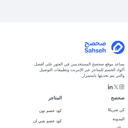
برايم
الحصرية
وتفعيل
كاش
باك
أمازون
كأس
العالم
2026
من
صحصح
يساعد موقع صحصح المستخدمين في العثور على أفضل
😎 .
أكواد الخصم للمتاجر عبر الإنترنت وتطبيقات التوصيل
سوف
والتي يتم تحديثها باستمرار.
تقام
باذن
الله
مباراة
صحصح
المتاجر
السعودية
ضد
كن شريكا
كود خصم نون
اسبانيا
المدونة
الأحد
كود خصم شي ان
القادم
وظائف