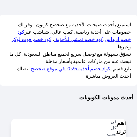
استمتع بأحدث صيحات الأحذية مع صحصح كوبون. نوفر لك
خصومات على أحذية رياضية، كعب عالي، شباشب عبر
كود
خصم أديداس
،
كود خصم نمشي للأحذية
،
كود خصم فوت لوكر
وغيرها .
تسوّق بسهولة مع توصيل سريع لجميع مناطق السعودية. كل ما
تبحث عنه من ماركات عالمية بأسعار مذهلة.
تابع قسم
اكواد خصم أحذية 2026 في موقع صحصح
لتصلك
أحدث العروض مباشرة
أحدث مدونات الكوبونات
أهم
في
كل
ترندات
صيف،