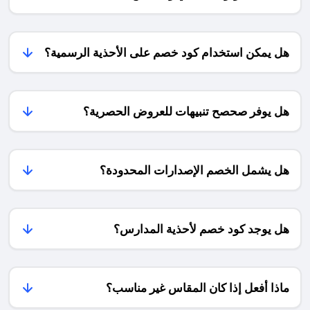
وخصومات
حتى
🇪🇸
الذوق
موسمية
لكأس
4.5%
الرفيع
لا
العالم
والراحة،
تتكرر.
2026
هل يمكن استخدام كود خصم على الأحذية الرسمية؟
خاصة
سارع
🏆
مع
بالطلب
من
كثرة
الآن
خلال
الزيارات
قبل
هذه
والسهرات
هل يوفر صحصح تنبيهات للعروض الحصرية؟
أن
المقالة
الرمضانية
تنفد
سوف
التي
المقاسات
نناقش
تضفي
المفضّلة
كيف
طابعًا
لديك،
هل يشمل الخصم الإصدارات المحدودة؟
تتجهز
خاصًا
فالعروض
للمباراة
على
حصرية
على
كل
وتنتهي
اتم
يوم
مع
الاستعداد
هل يوجد كود خصم لأحذية المدارس؟
من
نهاية
قبل
أيام
موسم
وبين
الشهر.
العيد!
الشوطين
مع
ماذا أفعل إذا كان المقاس غير مناسب؟
عروض
أمازون