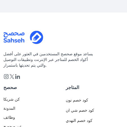
يساعد موقع صحصح المستخدمين في العثور على أفضل
أكواد الخصم للمتاجر عبر الإنترنت وتطبيقات التوصيل
والتي يتم تحديثها باستمرار.
المتاجر
صحصح
كن شريكا
كود خصم نون
المدونة
كود خصم شي ان
وظائف
كود خصم النهدي
عن صحصح