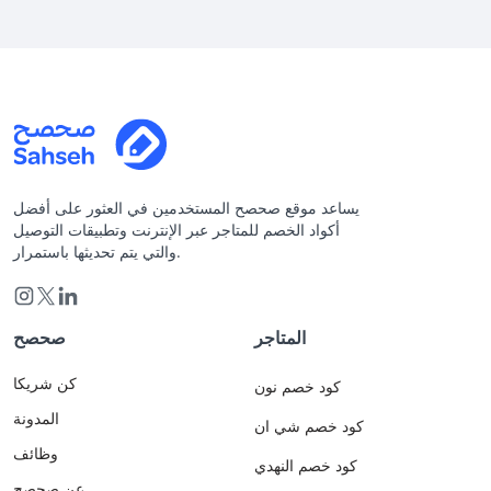
يساعد موقع صحصح المستخدمين في العثور على أفضل
أكواد الخصم للمتاجر عبر الإنترنت وتطبيقات التوصيل
والتي يتم تحديثها باستمرار.
المتاجر
صحصح
كن شريكا
كود خصم نون
المدونة
كود خصم شي ان
وظائف
كود خصم النهدي
عن صحصح