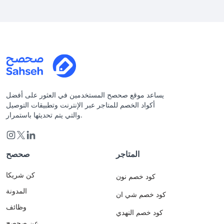
يساعد موقع صحصح المستخدمين في العثور على أفضل
أكواد الخصم للمتاجر عبر الإنترنت وتطبيقات التوصيل
والتي يتم تحديثها باستمرار.
المتاجر
صحصح
كن شريكا
كود خصم نون
المدونة
كود خصم شي ان
وظائف
كود خصم النهدي
عن صحصح