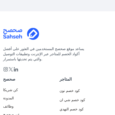
يساعد موقع صحصح المستخدمين في العثور على أفضل
أكواد الخصم للمتاجر عبر الإنترنت وتطبيقات التوصيل
والتي يتم تحديثها باستمرار.
المتاجر
صحصح
كن شريكا
كود خصم نون
المدونة
كود خصم شي ان
وظائف
كود خصم النهدي
عن صحصح