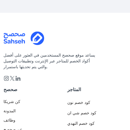
يساعد موقع صحصح المستخدمين في العثور على أفضل
أكواد الخصم للمتاجر عبر الإنترنت وتطبيقات التوصيل
والتي يتم تحديثها باستمرار.
المتاجر
صحصح
كن شريكا
كود خصم نون
المدونة
كود خصم شي ان
وظائف
كود خصم النهدي
عن صحصح