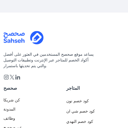
يساعد موقع صحصح المستخدمين في العثور على أفضل
أكواد الخصم للمتاجر عبر الإنترنت وتطبيقات التوصيل
والتي يتم تحديثها باستمرار.
المتاجر
صحصح
كن شريكا
كود خصم نون
المدونة
كود خصم شي ان
وظائف
كود خصم النهدي
عن صحصح