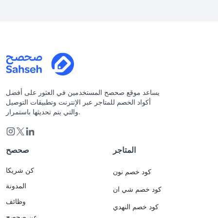
يساعد موقع صحصح المستخدمين في العثور على أفضل
أكواد الخصم للمتاجر عبر الإنترنت وتطبيقات التوصيل
والتي يتم تحديثها باستمرار.
المتاجر
صحصح
كن شريكا
كود خصم نون
المدونة
كود خصم شي ان
وظائف
كود خصم النهدي
عن صحصح