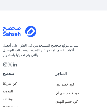
يساعد موقع صحصح المستخدمين في العثور على أفضل
أكواد الخصم للمتاجر عبر الإنترنت وتطبيقات التوصيل
والتي يتم تحديثها باستمرار.
المتاجر
صحصح
كن شريكا
كود خصم نون
المدونة
كود خصم شي ان
وظائف
كود خصم النهدي
عن صحصح