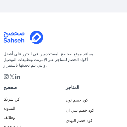
يساعد موقع صحصح المستخدمين في العثور على أفضل
أكواد الخصم للمتاجر عبر الإنترنت وتطبيقات التوصيل
والتي يتم تحديثها باستمرار.
المتاجر
صحصح
كن شريكا
كود خصم نون
المدونة
كود خصم شي ان
وظائف
كود خصم النهدي
عن صحصح