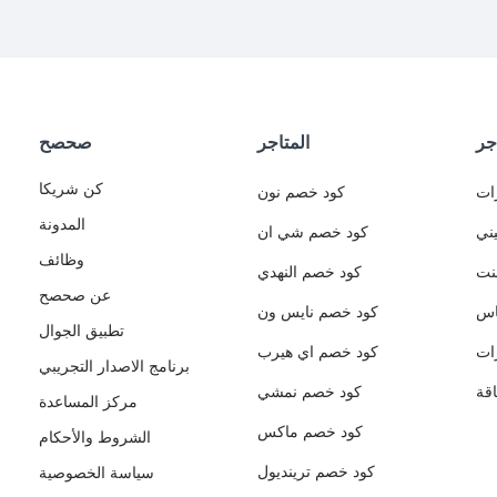
جر
المتاجر
صحصح
كن شريكا
ات
كود خصم نون
المدونة
ني
كود خصم شي ان
وظائف
نت
كود خصم النهدي
عن صحصح
اس
كود خصم نايس ون
تطبيق الجوال
ات
كود خصم اي هيرب
برنامج الاصدار التجريبي
قة
كود خصم نمشي
مركز المساعدة
كود خصم ماكس
الشروط والأحكام
كود خصم ترينديول
سياسة الخصوصية