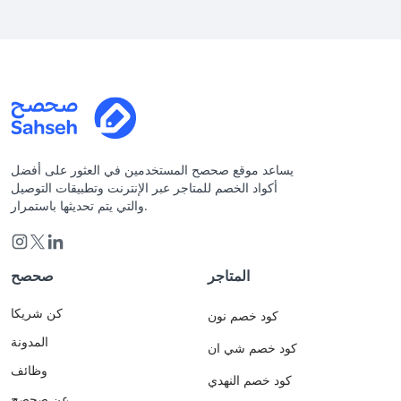
يساعد موقع صحصح المستخدمين في العثور على أفضل
أكواد الخصم للمتاجر عبر الإنترنت وتطبيقات التوصيل
والتي يتم تحديثها باستمرار.
المتاجر
صحصح
كن شريكا
كود خصم نون
المدونة
كود خصم شي ان
وظائف
كود خصم النهدي
عن صحصح