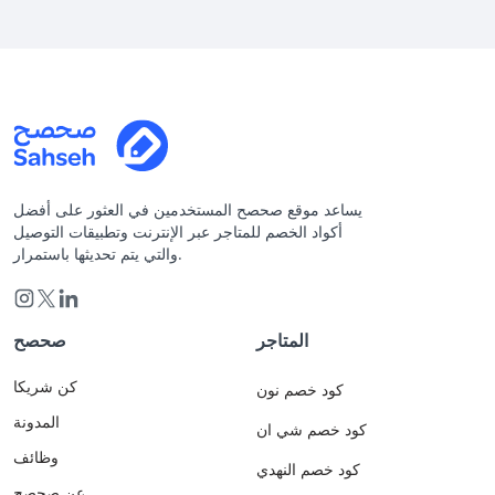
يساعد موقع صحصح المستخدمين في العثور على أفضل
أكواد الخصم للمتاجر عبر الإنترنت وتطبيقات التوصيل
والتي يتم تحديثها باستمرار.
المتاجر
صحصح
كن شريكا
كود خصم نون
المدونة
كود خصم شي ان
وظائف
كود خصم النهدي
عن صحصح