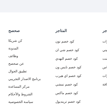
جر
المتاجر
صحصح
كن شريكا
ات
كود خصم نون
المدونة
ني
كود خصم شي ان
وظائف
نت
كود خصم النهدي
عن صحصح
اس
كود خصم نايس ون
تطبيق الجوال
ات
كود خصم اي هيرب
برنامج الاصدار التجريبي
قة
كود خصم نمشي
مركز المساعدة
كود خصم ماكس
الشروط والأحكام
كود خصم ترينديول
سياسة الخصوصية