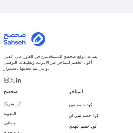
يساعد موقع صحصح المستخدمين في العثور على أفضل
أكواد الخصم للمتاجر عبر الإنترنت وتطبيقات التوصيل
والتي يتم تحديثها باستمرار.
المتاجر
صحصح
كن شريكا
كود خصم نون
المدونة
كود خصم شي ان
وظائف
كود خصم النهدي
عن صحصح