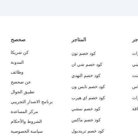
جر
المتاجر
صحصح
كن شريكا
ات
كود خصم نون
المدونة
ني
كود خصم شي ان
وظائف
نت
كود خصم النهدي
عن صحصح
اس
كود خصم نايس ون
تطبيق الجوال
ات
كود خصم اي هيرب
برنامج الاصدار التجريبي
قة
كود خصم نمشي
مركز المساعدة
كود خصم ماكس
الشروط والأحكام
كود خصم ترينديول
سياسة الخصوصية