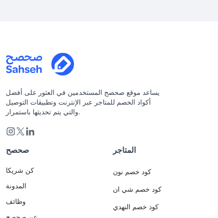
يساعد موقع صحصح المستخدمين في العثور على أفضل
أكواد الخصم للمتاجر عبر الإنترنت وتطبيقات التوصيل
والتي يتم تحديثها باستمرار.
المتاجر
صحصح
كن شريكا
كود خصم نون
المدونة
كود خصم شي ان
وظائف
كود خصم النهدي
عن صحصح