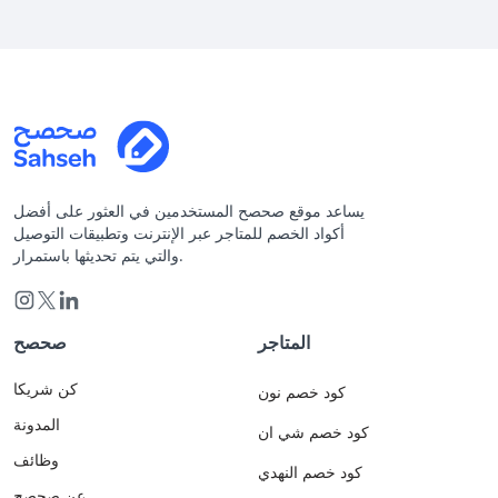
يساعد موقع صحصح المستخدمين في العثور على أفضل
أكواد الخصم للمتاجر عبر الإنترنت وتطبيقات التوصيل
والتي يتم تحديثها باستمرار.
المتاجر
صحصح
كن شريكا
كود خصم نون
المدونة
كود خصم شي ان
وظائف
كود خصم النهدي
عن صحصح