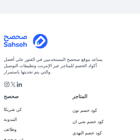
يساعد موقع صحصح المستخدمين في العثور على أفضل
أكواد الخصم للمتاجر عبر الإنترنت وتطبيقات التوصيل
والتي يتم تحديثها باستمرار.
المتاجر
صحصح
كن شريكا
كود خصم نون
المدونة
كود خصم شي ان
وظائف
كود خصم النهدي
عن صحصح