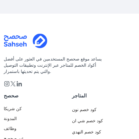
يساعد موقع صحصح المستخدمين في العثور على أفضل
أكواد الخصم للمتاجر عبر الإنترنت وتطبيقات التوصيل
والتي يتم تحديثها باستمرار.
المتاجر
صحصح
كن شريكا
كود خصم نون
المدونة
كود خصم شي ان
وظائف
كود خصم النهدي
عن صحصح