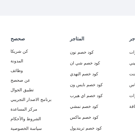
جر
المتاجر
صحصح
كن شريكا
ات
كود خصم نون
المدونة
ني
كود خصم شي ان
وظائف
نت
كود خصم النهدي
عن صحصح
اس
كود خصم نايس ون
تطبيق الجوال
ات
كود خصم اي هيرب
برنامج الاصدار التجريبي
قة
كود خصم نمشي
مركز المساعدة
كود خصم ماكس
الشروط والأحكام
كود خصم ترينديول
سياسة الخصوصية