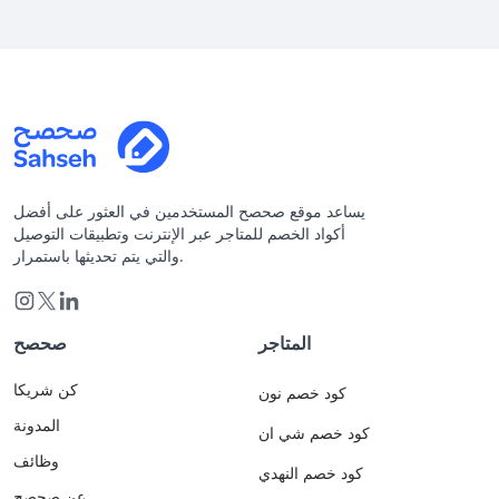
يساعد موقع صحصح المستخدمين في العثور على أفضل
أكواد الخصم للمتاجر عبر الإنترنت وتطبيقات التوصيل
والتي يتم تحديثها باستمرار.
المتاجر
صحصح
كن شريكا
كود خصم نون
المدونة
كود خصم شي ان
وظائف
كود خصم النهدي
عن صحصح