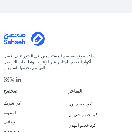
يساعد موقع صحصح المستخدمين في العثور على أفضل
أكواد الخصم للمتاجر عبر الإنترنت وتطبيقات التوصيل
والتي يتم تحديثها باستمرار.
المتاجر
صحصح
كن شريكا
كود خصم نون
المدونة
كود خصم شي ان
وظائف
كود خصم النهدي
عن صحصح