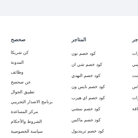
جر
المتاجر
صحصح
كن شريكا
ات
كود خصم نون
المدونة
ني
كود خصم شي ان
وظائف
نت
كود خصم النهدي
عن صحصح
اس
كود خصم نايس ون
تطبيق الجوال
ات
كود خصم اي هيرب
برنامج الاصدار التجريبي
قة
كود خصم نمشي
مركز المساعدة
كود خصم ماكس
الشروط والأحكام
كود خصم ترينديول
سياسة الخصوصية