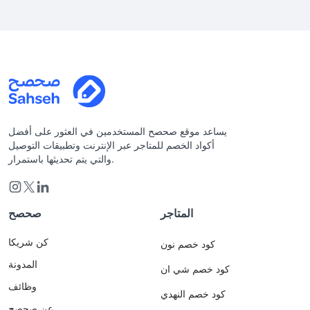
يساعد موقع صحصح المستخدمين في العثور على أفضل
أكواد الخصم للمتاجر عبر الإنترنت وتطبيقات التوصيل
والتي يتم تحديثها باستمرار.
المتاجر
صحصح
كن شريكا
كود خصم نون
المدونة
كود خصم شي ان
وظائف
كود خصم النهدي
عن صحصح