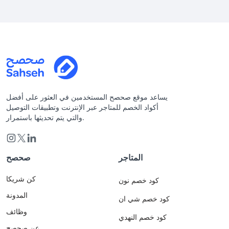
يساعد موقع صحصح المستخدمين في العثور على أفضل
أكواد الخصم للمتاجر عبر الإنترنت وتطبيقات التوصيل
والتي يتم تحديثها باستمرار.
المتاجر
صحصح
كن شريكا
كود خصم نون
المدونة
كود خصم شي ان
وظائف
كود خصم النهدي
عن صحصح