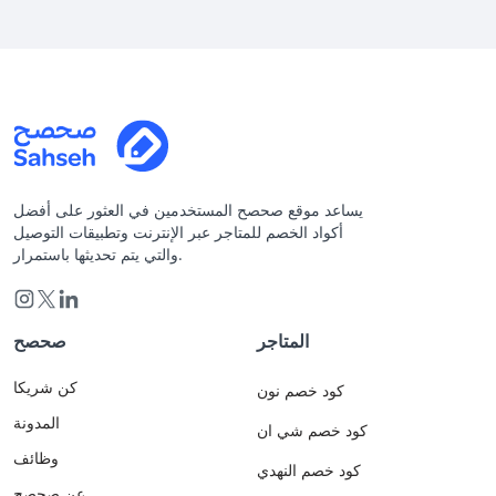
يساعد موقع صحصح المستخدمين في العثور على أفضل
أكواد الخصم للمتاجر عبر الإنترنت وتطبيقات التوصيل
والتي يتم تحديثها باستمرار.
المتاجر
صحصح
كن شريكا
كود خصم نون
المدونة
كود خصم شي ان
وظائف
كود خصم النهدي
عن صحصح