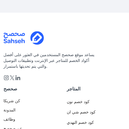
يساعد موقع صحصح المستخدمين في العثور على أفضل
أكواد الخصم للمتاجر عبر الإنترنت وتطبيقات التوصيل
والتي يتم تحديثها باستمرار.
المتاجر
صحصح
كن شريكا
كود خصم نون
المدونة
كود خصم شي ان
وظائف
كود خصم النهدي
عن صحصح