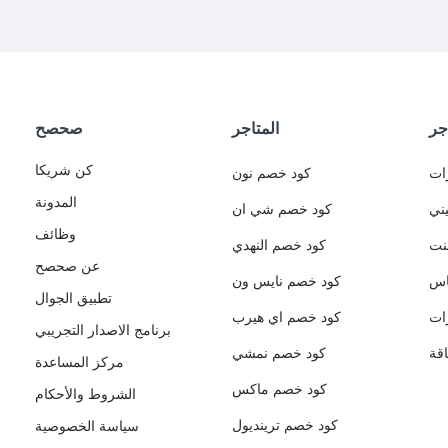
جر
المتاجر
صحصح
كن شريكا
ات
كود خصم نون
المدونة
ني
كود خصم شي ان
وظائف
نت
كود خصم النهدي
عن صحصح
اس
كود خصم نايس ون
تطبيق الجوال
ات
كود خصم اي هيرب
برنامج الاصدار التجريبي
قة
كود خصم نمشي
مركز المساعدة
كود خصم ماكس
الشروط والأحكام
كود خصم ترينديول
سياسة الخصوصية