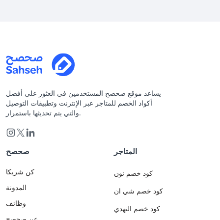
يساعد موقع صحصح المستخدمين في العثور على أفضل
أكواد الخصم للمتاجر عبر الإنترنت وتطبيقات التوصيل
والتي يتم تحديثها باستمرار.
المتاجر
صحصح
كن شريكا
كود خصم نون
المدونة
كود خصم شي ان
وظائف
كود خصم النهدي
عن صحصح