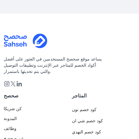
يساعد موقع صحصح المستخدمين في العثور على أفضل
أكواد الخصم للمتاجر عبر الإنترنت وتطبيقات التوصيل
والتي يتم تحديثها باستمرار.
المتاجر
صحصح
كن شريكا
كود خصم نون
المدونة
كود خصم شي ان
وظائف
كود خصم النهدي
عن صحصح