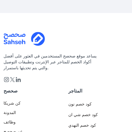
يساعد موقع صحصح المستخدمين في العثور على أفضل
أكواد الخصم للمتاجر عبر الإنترنت وتطبيقات التوصيل
والتي يتم تحديثها باستمرار.
المتاجر
صحصح
كن شريكا
كود خصم نون
المدونة
كود خصم شي ان
وظائف
كود خصم النهدي
عن صحصح