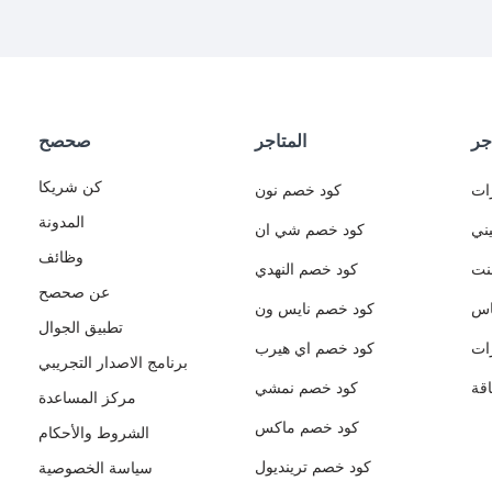
جر
المتاجر
صحصح
كن شريكا
ات
كود خصم نون
المدونة
ني
كود خصم شي ان
وظائف
نت
كود خصم النهدي
عن صحصح
اس
كود خصم نايس ون
تطبيق الجوال
ات
كود خصم اي هيرب
برنامج الاصدار التجريبي
قة
كود خصم نمشي
مركز المساعدة
كود خصم ماكس
الشروط والأحكام
كود خصم ترينديول
سياسة الخصوصية