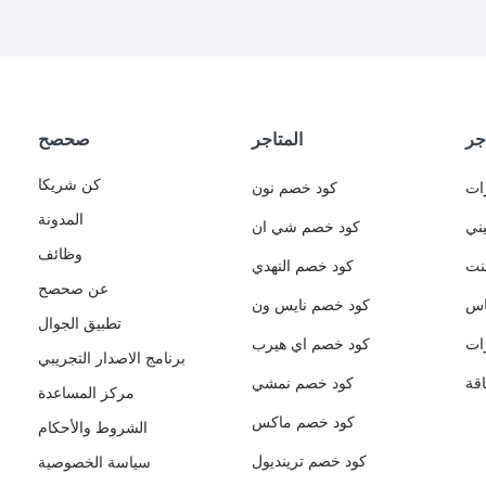
جر
المتاجر
صحصح
كن شريكا
ات
كود خصم نون
المدونة
ني
كود خصم شي ان
وظائف
نت
كود خصم النهدي
عن صحصح
اس
كود خصم نايس ون
تطبيق الجوال
ات
كود خصم اي هيرب
برنامج الاصدار التجريبي
قة
كود خصم نمشي
مركز المساعدة
كود خصم ماكس
الشروط والأحكام
كود خصم ترينديول
سياسة الخصوصية