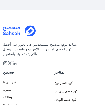
يساعد موقع صحصح المستخدمين في العثور على أفضل
أكواد الخصم للمتاجر عبر الإنترنت وتطبيقات التوصيل
والتي يتم تحديثها باستمرار.
المتاجر
صحصح
كن شريكا
كود خصم نون
المدونة
كود خصم شي ان
وظائف
كود خصم النهدي
عن صحصح