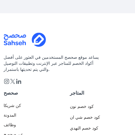
يساعد موقع صحصح المستخدمين في العثور على أفضل
أكواد الخصم للمتاجر عبر الإنترنت وتطبيقات التوصيل
والتي يتم تحديثها باستمرار.
المتاجر
صحصح
كن شريكا
كود خصم نون
المدونة
كود خصم شي ان
وظائف
كود خصم النهدي
عن صحصح