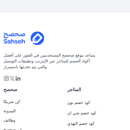
يساعد موقع صحصح المستخدمين في العثور على أفضل
أكواد الخصم للمتاجر عبر الإنترنت وتطبيقات التوصيل
والتي يتم تحديثها باستمرار.
المتاجر
صحصح
كن شريكا
كود خصم نون
المدونة
كود خصم شي ان
وظائف
كود خصم النهدي
عن صحصح