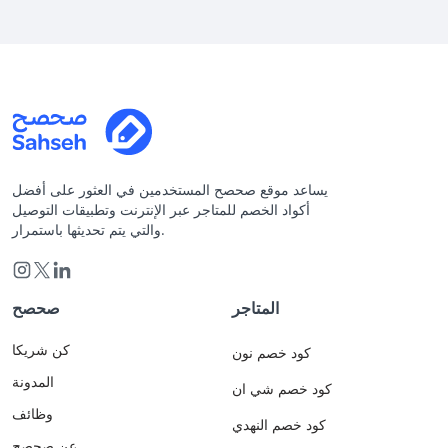
يساعد موقع صحصح المستخدمين في العثور على أفضل
أكواد الخصم للمتاجر عبر الإنترنت وتطبيقات التوصيل
والتي يتم تحديثها باستمرار.
المتاجر
صحصح
كن شريكا
كود خصم نون
المدونة
كود خصم شي ان
وظائف
كود خصم النهدي
عن صحصح