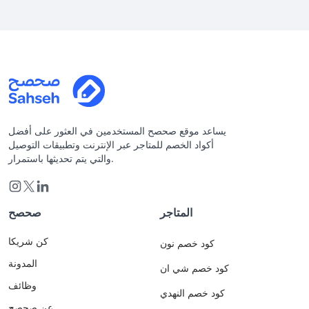
يساعد موقع صحصح المستخدمين في العثور على أفضل
أكواد الخصم للمتاجر عبر الإنترنت وتطبيقات التوصيل
والتي يتم تحديثها باستمرار.
المتاجر
صحصح
كن شريكا
كود خصم نون
المدونة
كود خصم شي ان
وظائف
كود خصم النهدي
عن صحصح