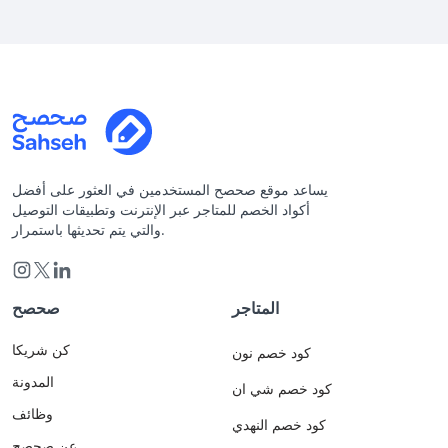
يساعد موقع صحصح المستخدمين في العثور على أفضل
أكواد الخصم للمتاجر عبر الإنترنت وتطبيقات التوصيل
والتي يتم تحديثها باستمرار.
المتاجر
صحصح
كن شريكا
كود خصم نون
المدونة
كود خصم شي ان
وظائف
كود خصم النهدي
عن صحصح