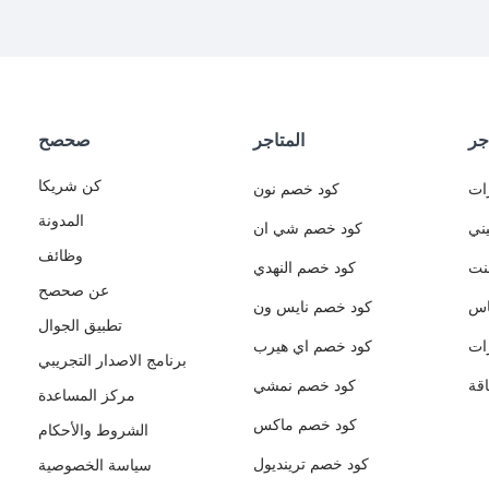
جر
المتاجر
صحصح
كن شريكا
ات
كود خصم نون
المدونة
ني
كود خصم شي ان
وظائف
نت
كود خصم النهدي
عن صحصح
اس
كود خصم نايس ون
تطبيق الجوال
ات
كود خصم اي هيرب
برنامج الاصدار التجريبي
قة
كود خصم نمشي
مركز المساعدة
كود خصم ماكس
الشروط والأحكام
كود خصم ترينديول
سياسة الخصوصية