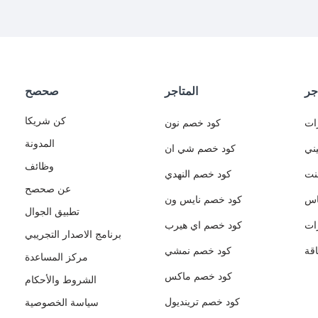
جر
المتاجر
صحصح
كن شريكا
ات
كود خصم نون
المدونة
ني
كود خصم شي ان
وظائف
نت
كود خصم النهدي
عن صحصح
اس
كود خصم نايس ون
تطبيق الجوال
ات
كود خصم اي هيرب
برنامج الاصدار التجريبي
قة
كود خصم نمشي
مركز المساعدة
كود خصم ماكس
الشروط والأحكام
كود خصم ترينديول
سياسة الخصوصية