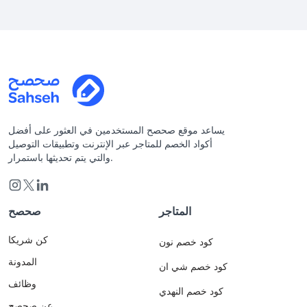
يساعد موقع صحصح المستخدمين في العثور على أفضل
أكواد الخصم للمتاجر عبر الإنترنت وتطبيقات التوصيل
والتي يتم تحديثها باستمرار.
المتاجر
صحصح
كن شريكا
كود خصم نون
المدونة
كود خصم شي ان
وظائف
كود خصم النهدي
عن صحصح