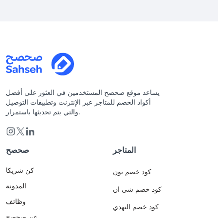
يساعد موقع صحصح المستخدمين في العثور على أفضل
أكواد الخصم للمتاجر عبر الإنترنت وتطبيقات التوصيل
والتي يتم تحديثها باستمرار.
المتاجر
صحصح
كن شريكا
كود خصم نون
المدونة
كود خصم شي ان
وظائف
كود خصم النهدي
عن صحصح