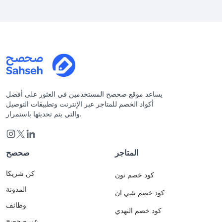
يساعد موقع صحصح المستخدمين في العثور على أفضل
أكواد الخصم للمتاجر عبر الإنترنت وتطبيقات التوصيل
والتي يتم تحديثها باستمرار.
المتاجر
صحصح
كن شريكا
كود خصم نون
المدونة
كود خصم شي ان
وظائف
كود خصم النهدي
عن صحصح