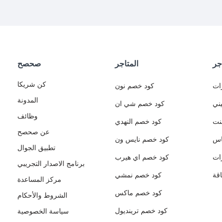
جر
المتاجر
صحصح
كن شريكا
ات
كود خصم نون
المدونة
ني
كود خصم شي ان
وظائف
نت
كود خصم النهدي
عن صحصح
اس
كود خصم نايس ون
تطبيق الجوال
ات
كود خصم اي هيرب
برنامج الاصدار التجريبي
قة
كود خصم نمشي
مركز المساعدة
كود خصم ماكس
الشروط والأحكام
كود خصم ترينديول
سياسة الخصوصية