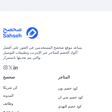
يساعد موقع صحصح المستخدمين في العثور على أفضل
أكواد الخصم للمتاجر عبر الإنترنت وتطبيقات التوصيل
والتي يتم تحديثها باستمرار.
المتاجر
صحصح
كن شريكا
كود خصم نون
المدونة
كود خصم شي ان
وظائف
كود خصم النهدي
عن صحصح