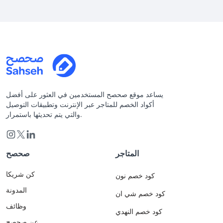
يساعد موقع صحصح المستخدمين في العثور على أفضل
أكواد الخصم للمتاجر عبر الإنترنت وتطبيقات التوصيل
والتي يتم تحديثها باستمرار.
المتاجر
صحصح
كن شريكا
كود خصم نون
المدونة
كود خصم شي ان
وظائف
كود خصم النهدي
عن صحصح