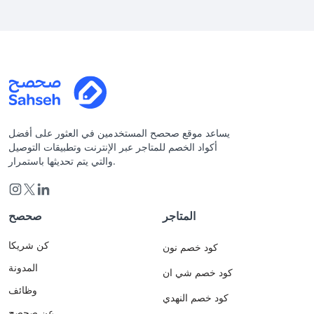
يساعد موقع صحصح المستخدمين في العثور على أفضل
أكواد الخصم للمتاجر عبر الإنترنت وتطبيقات التوصيل
والتي يتم تحديثها باستمرار.
المتاجر
صحصح
كن شريكا
كود خصم نون
المدونة
كود خصم شي ان
وظائف
كود خصم النهدي
عن صحصح