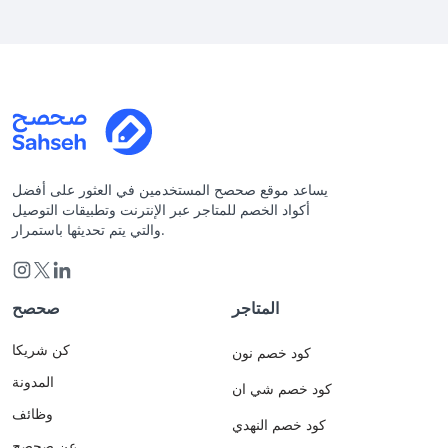
يساعد موقع صحصح المستخدمين في العثور على أفضل
أكواد الخصم للمتاجر عبر الإنترنت وتطبيقات التوصيل
والتي يتم تحديثها باستمرار.
المتاجر
صحصح
كن شريكا
كود خصم نون
المدونة
كود خصم شي ان
وظائف
كود خصم النهدي
عن صحصح